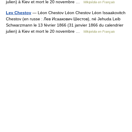
julien) à Kiev et mort le 20 novembre …
Wikipédia en Français
Lev Chestov
— Léon Chestov Léon Chestov Léon Issaakovitch
Chestov (en russe : Лев Исаакович Шестов), né Jehuda Leib
Schwarzmann le 13 février 1866 (31 janvier 1866 du calendrier
julien) à Kiev et mort le 20 novembre …
Wikipédia en Français