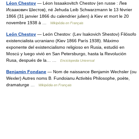
Léon Chestov
— Léon Issaakovitch Chestov (en russe : Лев
Исаакович Шестов), né Jehuda Leib Schwarzmann le 13 février
1866 (31 janvier 1866 du calendrier julien) à Kiev et mort le 20
novembre 1938 à …
Wikipédia en Français
León Chestov
— León Chestov: (Lev Isakovich Shestov) Filósofo
existencialista ucraniano (Kiev 1866 París 1938). Máximo
exponente del existencialismo religioso en Rusia, estudió en
Moscú y luego vivió en San Petersburgo, hasta la Revolución
Rusa, después de la… …
Enciclopedia Universal
Benjamin Fondane
— Nom de naissance Benjamin Wechsler (ou
Wexler) Autres noms B. Fundoianu Activités Philosophe, poète,
dramaturge …
Wikipédia en Français