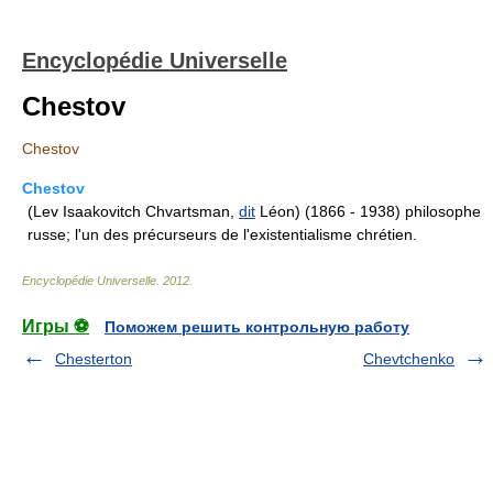
Encyclopédie Universelle
Chestov
Chestov
Chestov
(Lev Isaakovitch Chvartsman,
dit
Léon) (1866 - 1938) philosophe
russe; l'un des précurseurs de l'existentialisme chrétien.
Encyclopédie Universelle
.
2012
.
Игры ⚽
Поможем решить контрольную работу
Chesterton
Chevtchenko