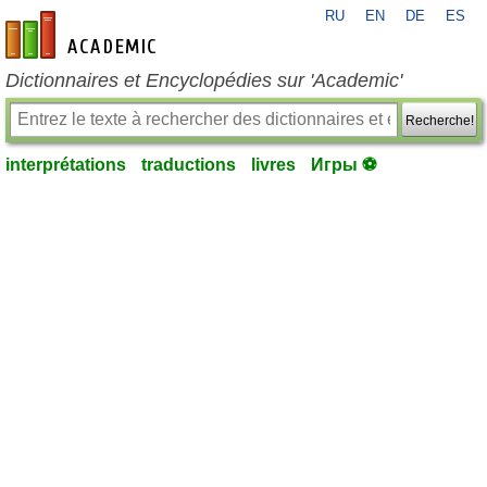
RU
EN
DE
ES
fr-academic.com
Dictionnaires et Encyclopédies sur 'Academic'
Recherche!
interprétations
traductions
livres
Игры ⚽